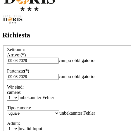
Richiesta
Zeitraum:
Arrivo:
(*)
campo obbligatorio
Partenza:
(*)
campo obbligatorio
Wir sind:
camere:
unbekannter Fehler
Tipo camera:
unbekannter Fehler
Adulti:
Invalid Input