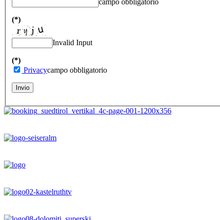
campo obbligatorio
(*)
Invalid Input
(*)
Privacy
campo obbligatorio
Invio