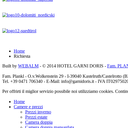
Home
Richiesta
Built by
WEBALM
- © 2014
HOTEL GARNI DORIS
-
Fam. PLA
Fam. Plankl - O.v.Wolkenstein 29 - I-39040 Kastelruth/Castelrotto (
Tel. +39 0471 706340 - E-Mail: info@garnidoris.it - IVA IT0297502
Per offrirti il miglior servizio possibile noi utilizziamo cookies. Conti
Home
Camere e prezzi
Prezzi inverno
Prezzi estate
Camera doppia
Camera doppia mansardata