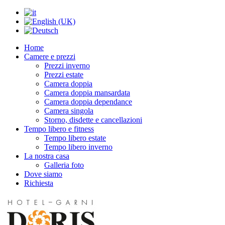
Home
Camere e prezzi
Prezzi inverno
Prezzi estate
Camera doppia
Camera doppia mansardata
Camera doppia dependance
Camera singola
Storno, disdette e cancellazioni
Tempo libero e fitness
Tempo libero estate
Tempo libero inverno
La nostra casa
Galleria foto
Dove siamo
Richiesta