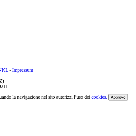
NKL
-
Impressum
BZ)
0211
nuando la navigazione nel sito autorizzi l’uso dei
cookies.
Approvo